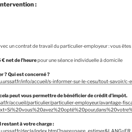
ntervention :
avec un contrat de travail du particulier-employeur : vous êtes 
 € net de l’heure
pour une séance individuelle à domicile
r ? Qui est concerné ?
.urssaf.fr/info/accueil/s-informer-sur-le-cesu/tout-savoir/c-
cela peut vous permettre de bénéficier de crédit d’impôt.
af.fr/accueil/particulier/particulier-employeur/avantage-fisca
:text=Si%20vous%20avez%20opté%20pour,dans%20votre
l restant à votre charge :
su.urssaf.fr/decla/index.html?page=page_estimer&LANG=FR