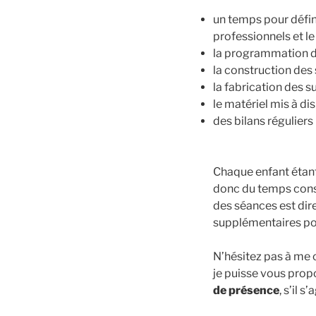
un temps pour définir
professionnels et l
la programmation 
la construction des
la fabrication des
le matériel mis à di
des bilans réguliers
Chaque enfant étant
donc du temps consa
des séances est dire
supplémentaires pou
N’hésitez pas à me 
je puisse vous pro
de présence
, s’il 