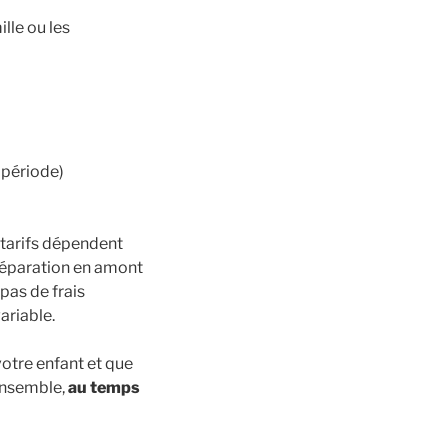
ille ou les
 période)
 tarifs dépendent
réparation en amont
pas de frais
ariable.
otre enfant et que
ensemble,
au temps