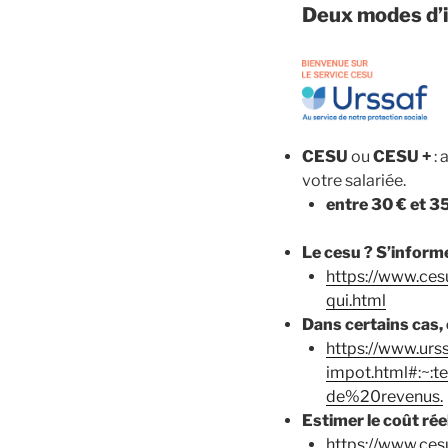
Deux modes d’i
CESU
ou
CESU +
: 
votre salariée.
entre 30 € et 35
Le cesu ? S’informe
https://www.cesu
qui.html
Dans certains cas, 
https://www.urss
impot.html#:~
de%20revenus.
Estimer le coût rée
https://www.ce